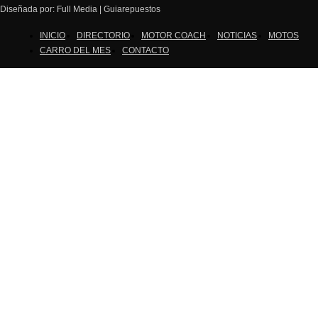
Diseñada por: Full Media | Guiarepuestos
INICIO
DIRECTORIO
MOTOR COACH
NOTICIAS
MOTOS
CARRO DEL MES
CONTACTO