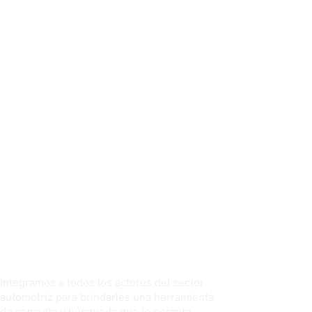
Integramos a todos los actores del sector
automotriz para brindarles una herramienta
de consulta y búsqueda que le permita