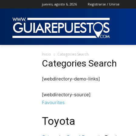
jueves, agosto 6, 2026
Registrarse / Unirse
Inicio
Categories Search
Categories Search
[webdirectory-demo-links]
[webdirectory-source]
Favourites
Toyota