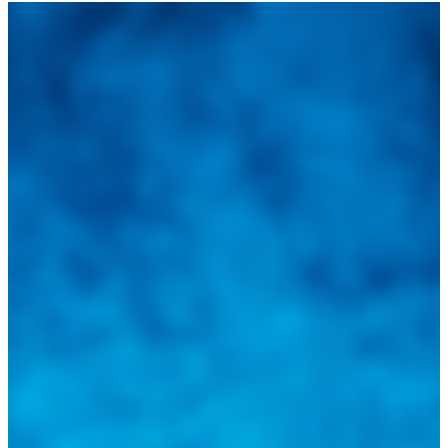
Integramos a todos los actores del sector automotriz para brindarles
una herramienta de consulta y búsqueda que le permita solucionar
sus inquietudes. Guiarepuestos.com, será su portal automotriz y su
mejor aliado para informarle sobre las novedades automotrices
locales, nacionales e internacionales.
Tweets de @guiarepuestos