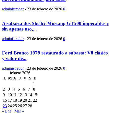
administrador
-
23 de febrero de 2026
0
A subasta dos Shelby Mustang GT500 impecables y
sin apenas uso,...
administrador
-
23 de febrero de 2026
0
Ford Bronco 1978 restaurado a subasta: V8 clásico
y valor de...
administrador
-
23 de febrero de 2026
0
febrero 2026
L
M
X
J
V
S
D
1
2
3
4
5
6
7
8
9
10
11
12
13
14
15
16
17
18
19
20
21
22
23
24
25
26
27
28
« Ene
Mar »